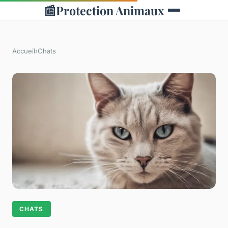
📰
Protection Animaux
Accueil
›
Chats
CHATS